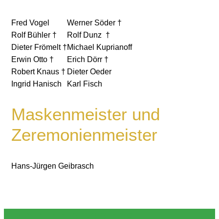
Fred Vogel
Werner Söder †
Rolf Bühler †
Rolf Dunz †
Dieter Frömelt †
Michael Kuprianoff
Erwin Otto †
Erich Dörr †
Robert Knaus †
Dieter Oeder
Ingrid Hanisch
Karl Fisch
Maskenmeister und
Zeremonienmeister
Hans‐Jürgen Geibrasch
+49 177 3033796