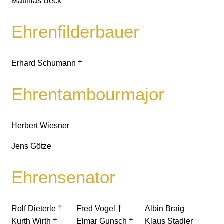
Matthias Beck
Ehrenfilderbauer
Erhard Schumann †
Ehrentambourmajor
Herbert Wiesner
Jens Götze
Ehrensenator
Rolf Dieterle †
Fred Vogel †
Albin Braig
Kurth Wirth †
Elmar Gunsch †
Klaus Stadler