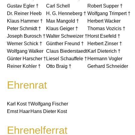
Gustav Egler †
Carl Schell
Robert Supper †
Dr. Reiner Heeb
H. G. Henneberg †
Wolfgang Trimpert †
Klaus Hammer †
Max Mangold †
Herbert Wacker
Peter Schmidt †
Klaus Geiger †
Thomas Vozicis †
Joseph Burosch †
Walter Schweizer †
Horst Esefeld †
Werner Schick †
Günther Freund †
Herbert Zinser †
Wolfgang Walker
Claus Biederstaedt
Karl Dieterich †
Günter Harscher †
Liesel Schauffele †
Hermann Vogler
Reiner Kohler †
Otto Braig †
Gerhard Schneider
Ehrenrat
Karl Kost †
Wolfgang Fischer
Ernst Haar
Hans Dieter Kost
Ehrenelferrat