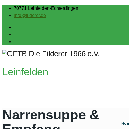
70771 Leinfelden-Echterdingen
info@filderer.de
Leinfelden
Narrensuppe &
Ho