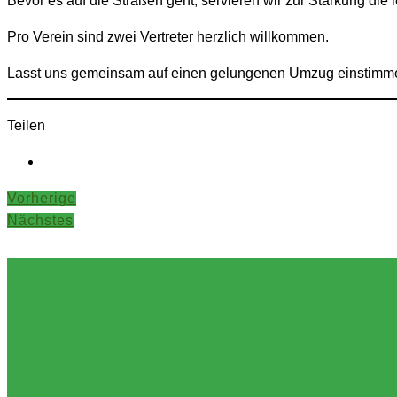
Bevor es auf die Straßen geht, servieren wir zur Stärkung die
Pro Verein sind zwei Vertreter herzlich willkommen.
Lasst uns gemeinsam auf einen gelungenen Umzug einstimmen
Teilen
Vorherige
Nächstes
+49 177 3033796
Rufen Sie uns an
info@filderer.de