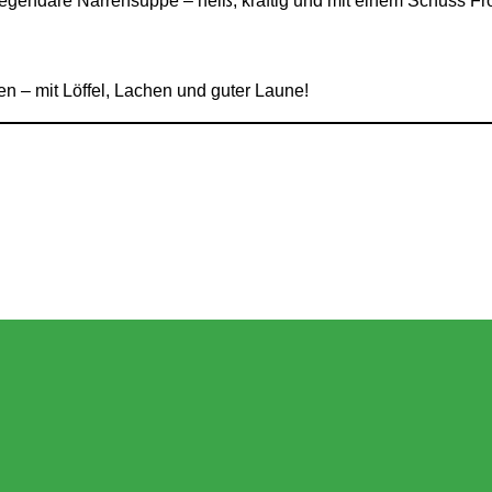
 legendäre Narrensuppe – heiß, kräftig und mit einem Schuss Fr
 – mit Löffel, Lachen und guter Laune!