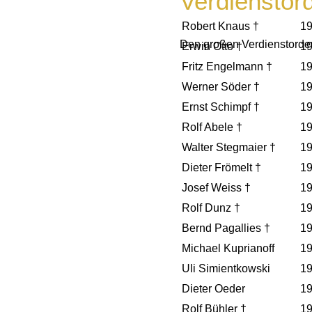
Verdiensto
Robert Knaus †
1
Den großen Verdienstorde
Erwin Otto †
1
Fritz Engelmann †
1
Werner Söder †
1
Ernst Schimpf †
1
Rolf Abele †
1
Walter Stegmaier †
1
Dieter Frömelt †
1
Josef Weiss †
1
Rolf Dunz †
1
Bernd Pagallies †
1
Michael Kuprianoff
1
Uli Simientkowski
1
Dieter Oeder
1
Rolf Bühler †
1