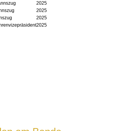
annszug
2025
annszug
2025
nnszug
2025
hrenvizepräsident
2025