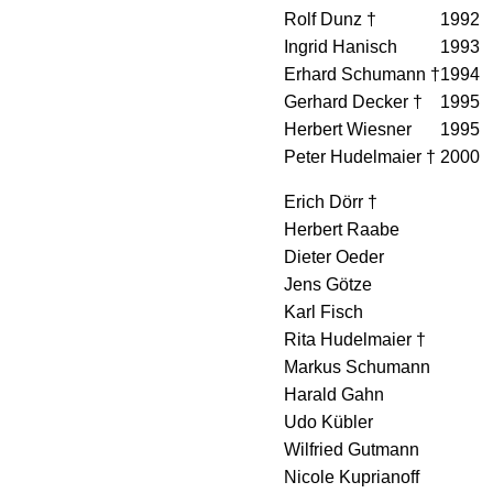
Rolf Dunz †
1992
Ingrid Hanisch
1993
Erhard Schumann †
1994
Gerhard Decker †
1995
Herbert Wiesner
1995
Peter Hudelmaier †
2000
Erich Dörr †
Herbert Raabe
Dieter Oeder
Jens Götze
Karl Fisch
Rita Hudelmaier †
Markus Schumann
Harald Gahn
Udo Kübler
Wilfried Gutmann
Nicole Kuprianoff