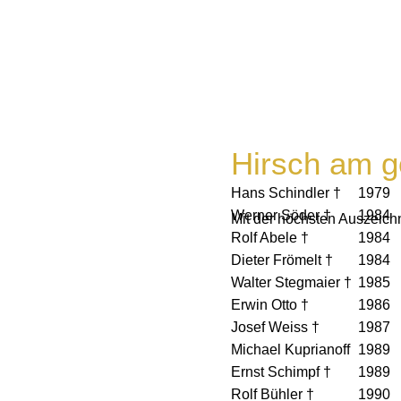
Hirsch am g
Hans Schindler †
1979
Werner Söder †
1984
Mit der höchsten Auszeic
Rolf Abele †
1984
Dieter Frömelt †
1984
Walter Stegmaier †
1985
Erwin Otto †
1986
Josef Weiss †
1987
Michael Kuprianoff
1989
Ernst Schimpf †
1989
Rolf Bühler †
1990