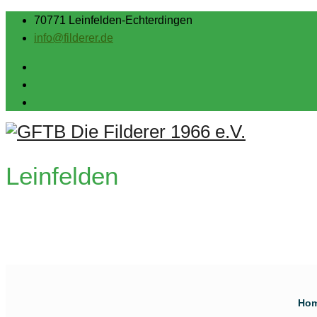
70771 Leinfelden-Echterdingen
info@filderer.de
Leinfelden
Ho