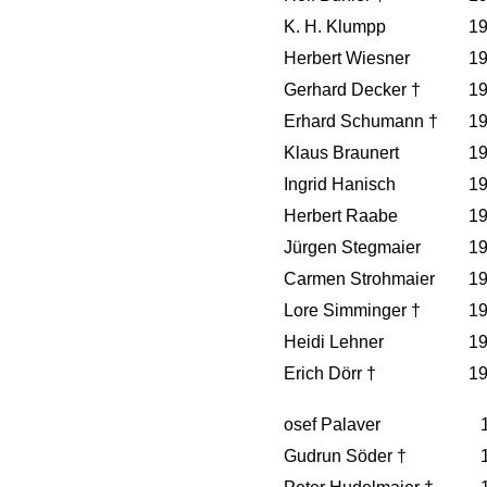
K. H. Klumpp
1
Herbert Wiesner
1
Gerhard Decker †
1
Erhard Schumann †
1
Klaus Braunert
1
Ingrid Hanisch
1
Herbert Raabe
1
Jürgen Stegmaier
1
Carmen Strohmaier
1
Lore Simminger †
1
Heidi Lehner
1
Erich Dörr †
1
osef Palaver
Gudrun Söder †