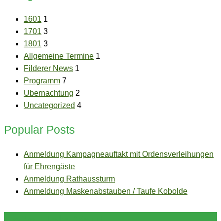
1601
1
1701
3
1801
3
Allgemeine Termine
1
Filderer News
1
Programm
7
Ubernachtung
2
Uncategorized
4
Popular Posts
Anmeldung Kampagneauftakt mit Ordensverleihungen
für Ehrengäste
Anmeldung Rathaussturm
Anmeldung Maskenabstauben / Taufe Kobolde
Let's Help You!