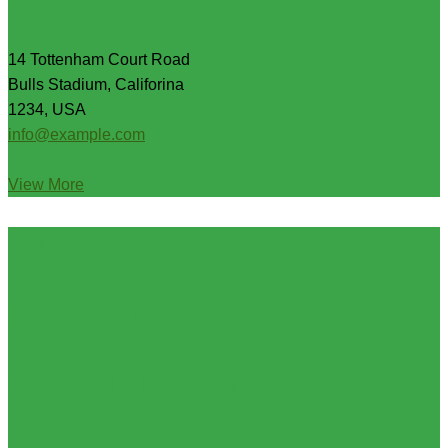
14 Tottenham Court Road
Bulls Stadium, Califorina
1234, USA
info@example.com
View More
+49 177 3033796
Rufen Sie uns an
info@filderer.de