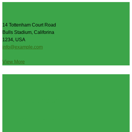
Let's Help You!
14 Tottenham Court Road
Bulls Stadium, Califorina
1234, USA
info@example.com
View More
+49 177 3033796
Rufen Sie uns an
info@filderer.de