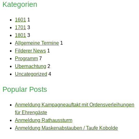
Kategorien
1601
1
1701
3
1801
3
Allgemeine Termine
1
Filderer News
1
Programm
7
Ubernachtung
2
Uncategorized
4
Popular Posts
Anmeldung Kampagneauftakt mit Ordensverleihungen
für Ehrengäste
Anmeldung Rathaussturm
Anmeldung Maskenabstauben / Taufe Kobolde