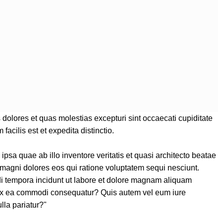
dolores et quas molestias excepturi sint occaecati cupiditate
acilis est et expedita distinctio.
sa quae ab illo inventore veritatis et quasi architecto beatae
 magni dolores eos qui ratione voluptatem sequi nesciunt.
di tempora incidunt ut labore et dolore magnam aliquam
d ex ea commodi consequatur? Quis autem vel eum iure
lla pariatur?"