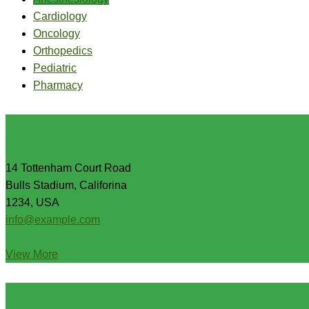
Cardiology
Oncology
Orthopedics
Pediatric
Pharmacy
Let's Help You!
14 Tottenham Court Road
Bulls Stadium, Califorina
1234, USA
info@example.com
View More
+49 177 3033796