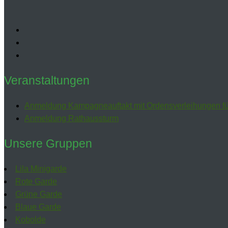
Veranstaltungen
Anmeldung Kampagneauftakt mit Ordensverleihungen fü
Anmeldung Rathaussturm
Unsere Gruppen
Lila Minigarde
Rote Garde
Grüne Garde
Blaue Garde
Kobolde