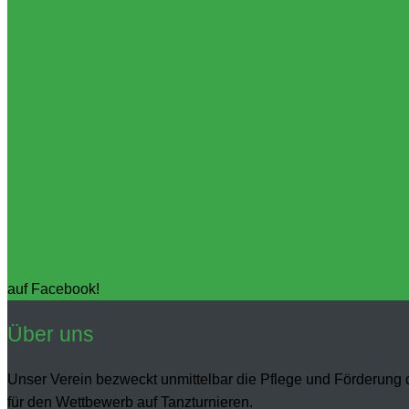
Rufen Sie uns an
info@filderer.de
Schreiben Sie uns eine Mail
Folgen Sie uns
auf Facebook!
Über uns
Unser Verein bezweckt unmittelbar die Pflege und Förderung d
für den Wettbewerb auf Tanzturnieren.