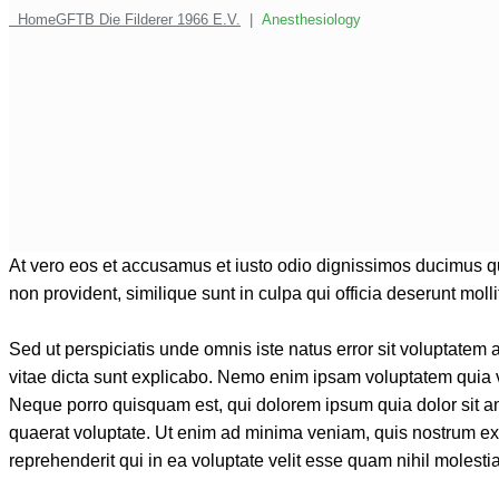
Home
GFTB Die Filderer 1966 E.V.
|
Anesthesiology
At vero eos et accusamus et iusto odio dignissimos ducimus qui
non provident, similique sunt in culpa qui officia deserunt moll
Sed ut perspiciatis unde omnis iste natus error sit voluptatem
vitae dicta sunt explicabo. Nemo enim ipsam voluptatem quia vo
Neque porro quisquam est, qui dolorem ipsum quia dolor sit a
quaerat voluptate. Ut enim ad minima veniam, quis nostrum ex
reprehenderit qui in ea voluptate velit esse quam nihil molesti