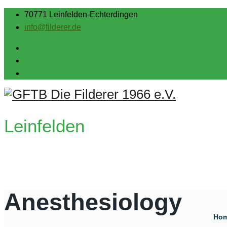
70771 Leinfelden-Echterdingen
info@filderer.de
Leinfelden
Anesthesiology
Ho