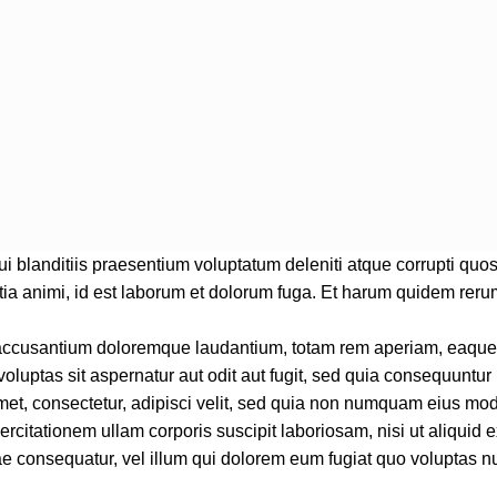
 blanditiis praesentium voluptatum deleniti atque corrupti quos 
itia animi, id est laborum et dolorum fuga. Et harum quidem rerum f
 accusantium doloremque laudantium, totam rem aperiam, eaque ip
luptas sit aspernatur aut odit aut fugit, sed quia consequuntur
met, consectetur, adipisci velit, sed quia non numquam eius mo
ercitationem ullam corporis suscipit laboriosam, nisi ut aliqui
ae consequatur, vel illum qui dolorem eum fugiat quo voluptas nu