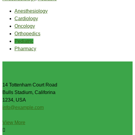
Anesthesiology
Cardiology
Oncology
Orthopedics
Pediatric
Pharmacy
Let's Help You!
14 Tottenham Court Road
Bulls Stadium, Califorina
1234, USA
info@example.com
View More